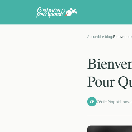
Accueil
›
Le blog
›
Bienvenue s
Bienven
Pour Q
Cécile Pioppi
·
1 nove
CP