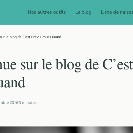
Nos autres outils
Le blog
Liste de naiss
ur le blog de C’est Prévu Pour Quand
ue sur le blog de C’es
uand
mbre 2016
·
5 minutes