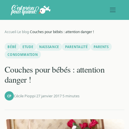
Accueil
›
Le blog
›
Couches pour bébés : attention danger !
BÉBÉ
ETUDE
NAISSANCE
PARENTALITÉ
PARENTS
CONSOMMATION
Couches pour bébés : attention
danger !
Cécile Pioppi
·
27 janvier 2017
·
5 minutes
CP