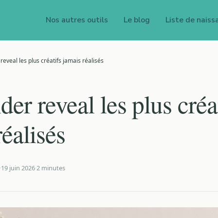
Nos autres outils
Le blog
Liste de naiss
reveal les plus créatifs jamais réalisés
er reveal les plus créa
réalisés
·
19 juin 2026
·
2 minutes