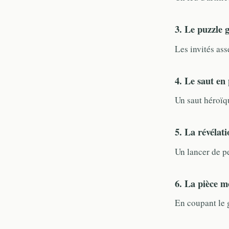
3. Le puzzle g
Les invités as
4. Le saut en
Un saut héroïqu
5. La révélat
Un lancer de pe
6. La pièce m
En coupant le g