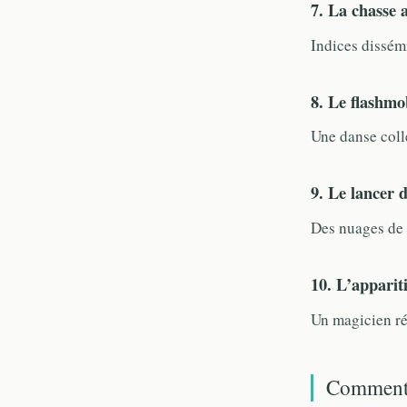
7. La chasse a
Indices dissémi
8. Le flashm
Une danse coll
9. Le lancer
Des nuages de 
10. L’apparit
Un magicien ré
Comment c