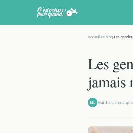
Accueil
›
Le blog
›
Les gender 
Les gend
jamais 
Matthieu Lamarque
ML