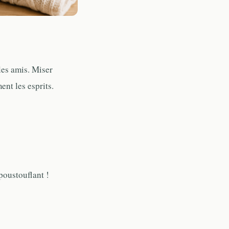
les amis. Miser
ent les esprits.
poustouflant !