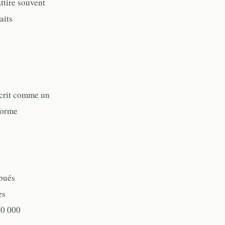
attire souvent
aits
écrit comme un
forme
ibués
es
50 000