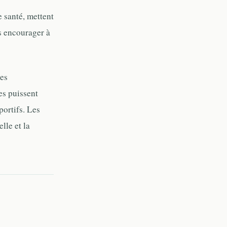
 santé, mettent
es encourager à
ses
es puissent
portifs. Les
lle et la