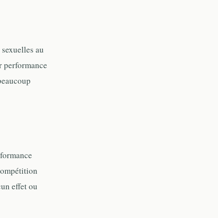
s sexuelles au
ur performance
e beaucoup
erformance
 compétition
un effet ou