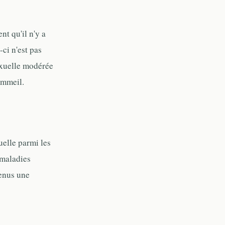
nt qu'il n'y a
-ci n'est pas
exuelle modérée
ommeil.
elle parmi les
 maladies
venus une