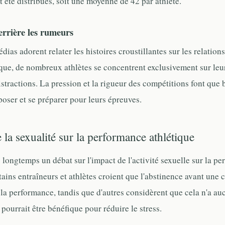
t été distribués, soit une moyenne de 42 par athlète.
derrière les rumeurs
dias adorent relater les histoires croustillantes sur les relation
que, de nombreux athlètes se concentrent exclusivement sur le
distractions. La pression et la rigueur des compétitions font qu
poser et se préparer pour leurs épreuves.
 la sexualité sur la performance athlétique
s longtemps un débat sur l'impact de l'activité sexuelle sur la p
tains entraîneurs et athlètes croient que l'abstinence avant une
la performance, tandis que d'autres considèrent que cela n'a auc
ourrait être bénéfique pour réduire le stress.