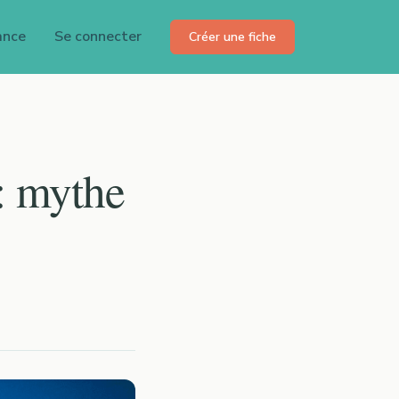
ance
Se connecter
Créer une fiche
: mythe