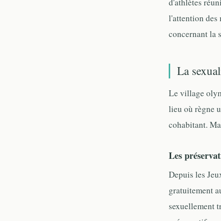
d'athlètes réun
l'attention des 
concernant la 
La sexual
Le village oly
lieu où règne 
cohabitant. Mai
Les préservati
Depuis les Jeu
gratuitement a
sexuellement t