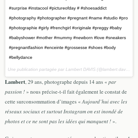
#surprise #instacool #pictureofday # #shoesaddict
#photography #photographer #pregnant #name #studio #pro
#photographie #girly #frenchgirl #originale #preggy #baby
#babyshower #mother #mummy #newborn #love #sneakers
#pregnantfashion #enceinte #grossesse #shoes #body
#bellydance
Une publication partagée par Lambert DAVIS (@lambert.davis) le
Lambert
, 29 ans, photographe depuis 14 ans «
par
passion !
» nous précise-t-il fait également le constat de
cette surconsommation d’images «
Aujourd’hui avec les
réseaux sociaux et surtout Instagram on est inondé de
photos et ce ne sont pas les idées qui manquent !
».