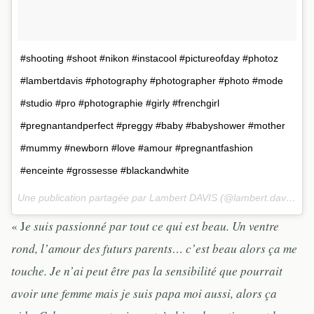
#shooting #shoot #nikon #instacool #pictureofday #photoz
#lambertdavis #photography #photographer #photo #mode
#studio #pro #photographie #girly #frenchgirl
#pregnantandperfect #preggy #baby #babyshower #mother
#mummy #newborn #love #amour #pregnantfashion
#enceinte #grossesse #blackandwhite
Une publication partagée par Lambert DAVIS (@lambert.davis) le
« J
e suis passionné par tout ce qui est beau. Un ventre
rond, l’amour des futurs parents… c’est beau alors ça me
touche. Je n’ai peut être pas la sensibilité que pourrait
avoir une femme mais je suis papa moi aussi, alors ça