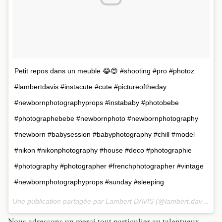
Petit repos dans un meuble 😂😍 #shooting #pro #photoz
#lambertdavis #instacute #cute #pictureoftheday
#newbornphotographyprops #instababy #photobebe
#photographebebe #newbornphoto #newbornphotography
#newborn #babysession #babyphotography #chill #model
#nikon #nikonphotography #house #deco #photographie
#photography #photographer #frenchphotographer #vintage
#newbornphotographyprops #sunday #sleeping
Une publication partagée par Lambert DAVIS (@lambert.davis) le
Nous adressons un merci tout particulier au talentueux