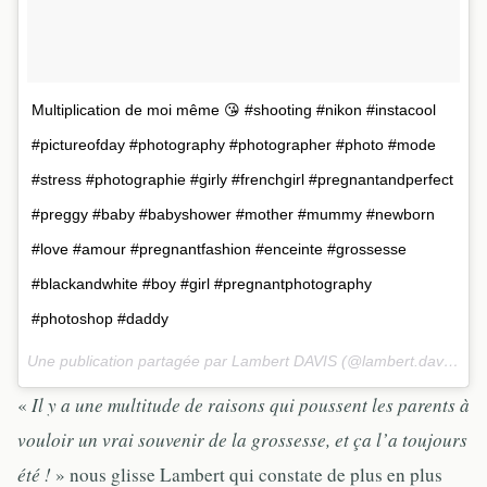
Multiplication de moi même 😘 #shooting #nikon #instacool
#pictureofday #photography #photographer #photo #mode
#stress #photographie #girly #frenchgirl #pregnantandperfect
#preggy #baby #babyshower #mother #mummy #newborn
#love #amour #pregnantfashion #enceinte #grossesse
#blackandwhite #boy #girl #pregnantphotography
#photoshop #daddy
Une publication partagée par Lambert DAVIS (@lambert.davis) le
«
Il y a une multitude de raisons qui poussent les parents à
vouloir un vrai souvenir de la grossesse, et ça l’a toujours
été !
» nous glisse Lambert qui constate de plus en plus