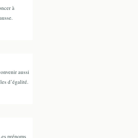
oncer à
ausse.
convenir aussi
es d’égalité.
 Les prénoms