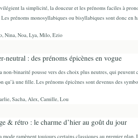
vilégient la simplicité, la douceur et les prénoms faciles à pron
l. Les prénoms monosyllabiques ou bisyllabiques sont donc en h
, Nina, Noa, Lya, Milo, Ezio
-neutral : des prénoms épicènes en vogue
a non-binarité pousse vers des choix plus neutres, qui peuvent 
on qu’à une fille. Les prénoms épicènes sont devenus des symbol
rlie, Sacha, Alex, Camille, Lou
ge & rétro : le charme d’hier au goût du jour
la mode ramènent toujours certains classiques au premier plan.