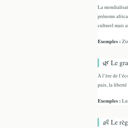
La mondialisat
prénoms africa
culturel mais a
Exemples :
Zin
🌿 Le gra
À l’ère de l’éc
paix, la liber
Exemples :
Lun
👶 Le règ