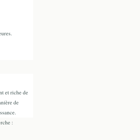
eures.
t et riche de
anière de
issance.
rche :