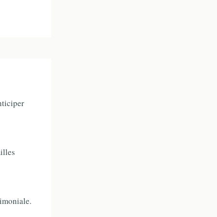
nticiper
illes
rimoniale.