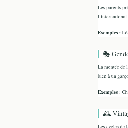
Les parents pri
l’internationa
Exemples :
Léo
🎭 Gender
La montée de l
bien à un garç
Exemples :
Cha
🕰️ Vinta
Les cycles de 