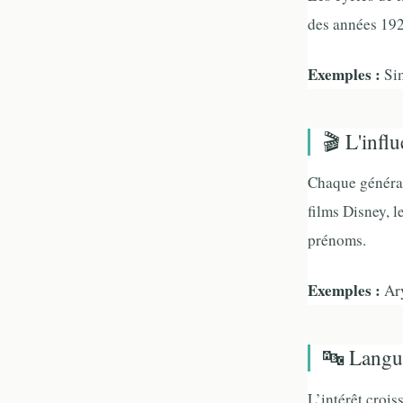
des années 192
Exemples :
Sim
🎬 L'influ
Chaque générati
films Disney, 
prénoms.
Exemples :
Ary
🔤 Langue
L’intérêt crois