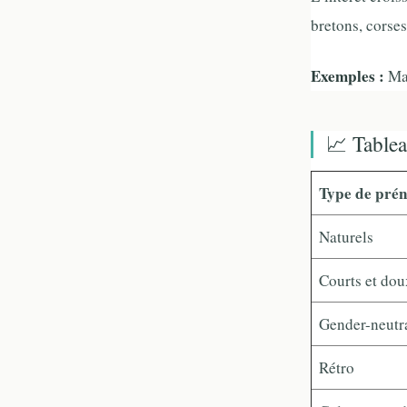
bretons, corses
Exemples :
Maï
📈 Tablea
Type de pré
Naturels
Courts et dou
Gender-neutr
Rétro