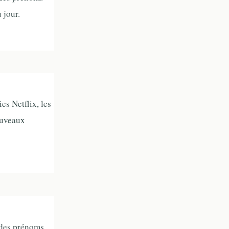
 jour.
es Netflix, les
ouveaux
r des prénoms