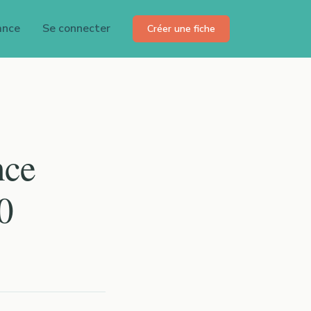
ance
Se connecter
Créer une fiche
nce
0