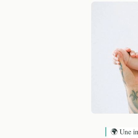
🌍 Une in