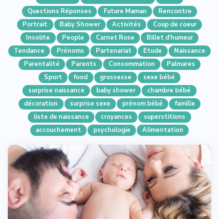
Questions Réponses
Future Maman
Rencontre
Portrait
Baby Shower
Activités
Coup de coeur
Insolite
People
Carnet Rose
Billet d'humeur
Tendance
Prénoms
Partenariat
Etude
Naissance
Parentalité
Parents
Consommation
Palmares
Sport
food
grossesse
sexe bébé
surprise naissance
baby shower
chambre bébé
décoration
surprise sexe
prénom bébé
famille
liste de naissance
croyances
superstitions
accouchement
psychologie
Alimentation