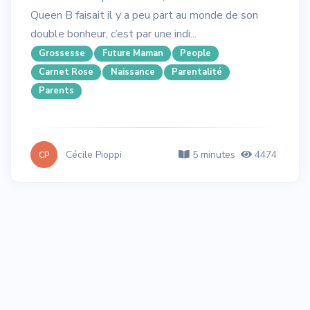
Queen B faisait il y a peu part au monde de son
double bonheur, c’est par une indi...
Grossesse
Future Maman
People
Carnet Rose
Naissance
Parentalité
Parents
Cécile Pioppi
5 minutes
4474
CP