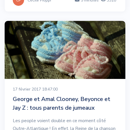
Cécile Pioppi
5 minutes
3328
CP
17 février 2017 18:47:00
George et Amal Clooney, Beyonce et
Jay Z : tous parents de jumeaux
Les people voient double en ce moment côté
Outre-Atlantique ! En effet, la Reine de la chanson