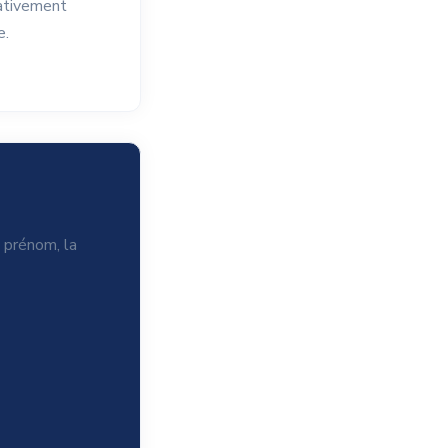
lativement
e.
e prénom, la