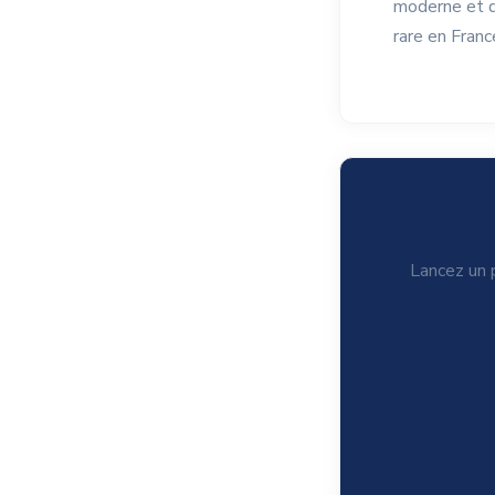
moderne et dy
rare en Franc
Lancez un p