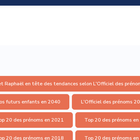
et Raphaël en tête des tendances selon L'Officiel des préno
os futurs enfants en 2040
L'Officiel des prénoms 2
op 20 des prénoms en 2021
Top 20 des prénoms en
op 20 des prénoms en 2018
Top 20 des prénoms en