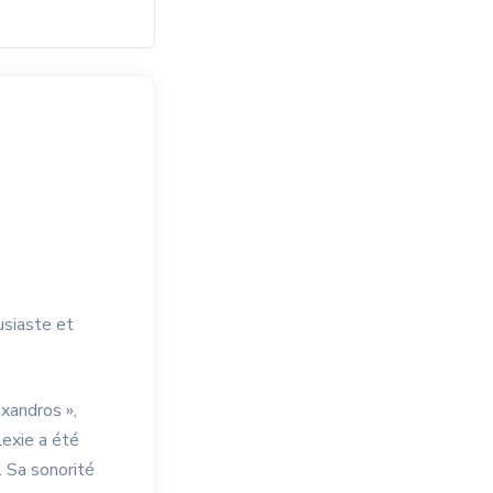
usiaste et
exandros »,
Lexie a été
. Sa sonorité