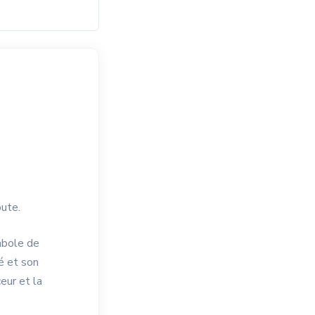
oute.
ymbole de
té et son
eur et la