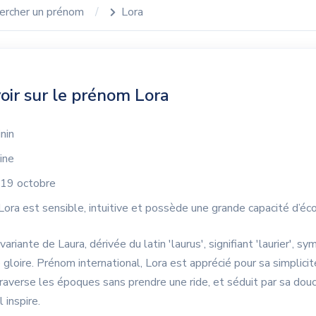
ercher un prénom
Lora
oir sur le prénom Lora
nin
ine
19 octobre
Lora est sensible, intuitive et possède une grande capacité d’éc
ariante de Laura, dérivée du latin 'laurus', signifiant 'laurier', s
e gloire. Prénom international, Lora est apprécié pour sa simplici
traverse les époques sans prendre une ride, et séduit par sa douc
l inspire.