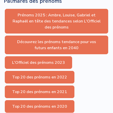
Palmares des prénoms
Prénoms 2025 : Ambre, Louise, Gabriel et
Raphaël en tête des tendances selon L'Officiel
des prénoms
Découvrez les prénoms tendance pour vos
futurs enfants en 2040
L'Officiel des prénoms 2023
Top 20 des prénoms en 2022
Top 20 des prénoms en 2021
Top 20 des prénoms en 2020