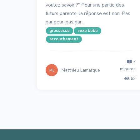
voulez savoir ?" Pour une partie des
futurs parents, la réponse est non. Pas
par peur, pas par...
grossesse
sexe bébé
accouchement
7
minutes
Matthieu Lamarque
ML
63