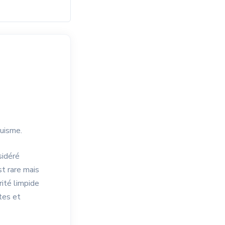
ruisme.
sidéré
st rare mais
rité limpide
tes et