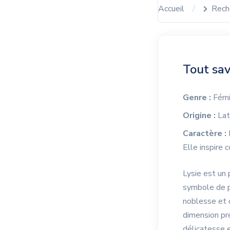
Accueil
Rech
Tout sav
Genre :
Fémi
Origine :
Lat
Caractère :
Elle inspire 
Lysie est un 
symbole de pu
noblesse et d
dimension pré
délicatesse e