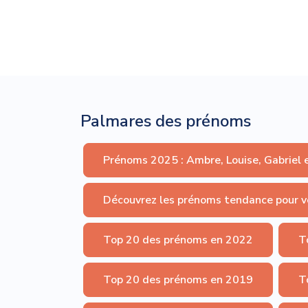
Palmares des prénoms
Prénoms 2025 : Ambre, Louise, Gabriel 
Découvrez les prénoms tendance pour v
Top 20 des prénoms en 2022
T
Top 20 des prénoms en 2019
T