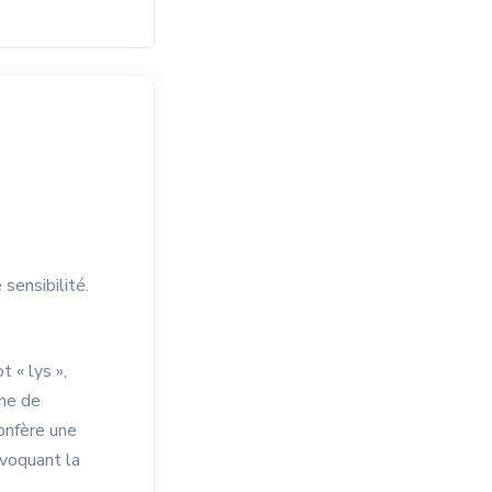
sensibilité.
 « lys »,
ème de
confère une
évoquant la