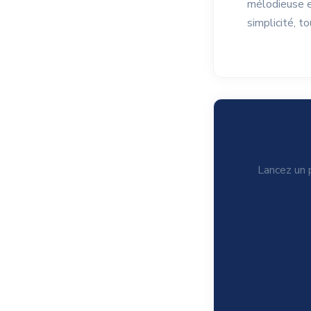
mélodieuse et
simplicité, t
Lancez un p