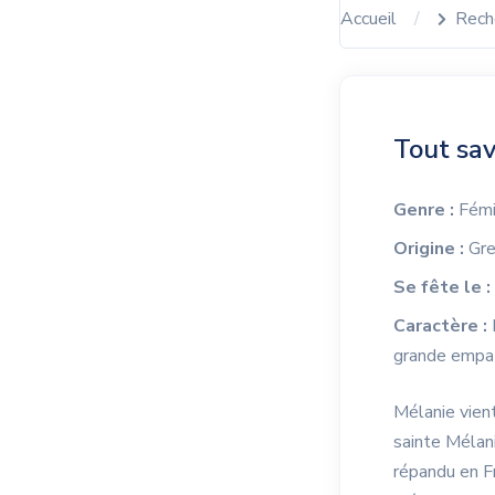
Accueil
Rech
Tout sav
Genre :
Fémi
Origine :
Gre
Se fête le :
Caractère :
M
grande empat
Mélanie vient
sainte Mélani
répandu en F