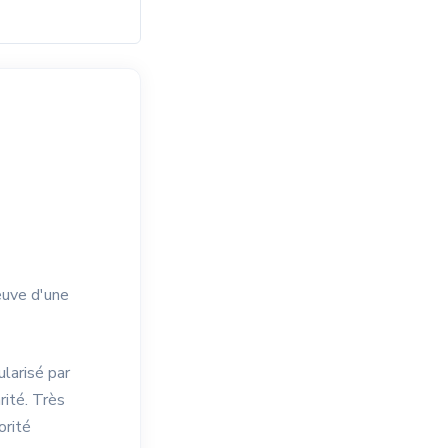
euve d'une
ularisé par
rité. Très
orité