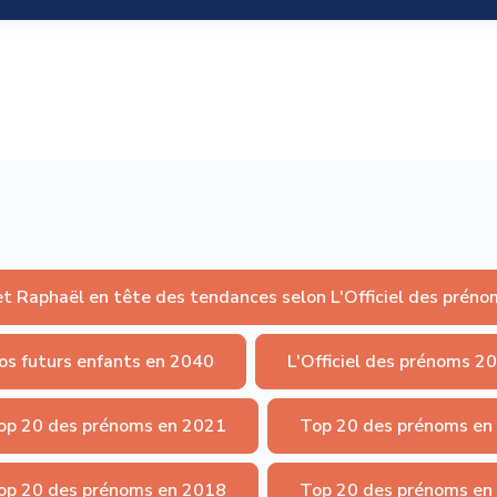
et Raphaël en tête des tendances selon L'Officiel des préno
os futurs enfants en 2040
L'Officiel des prénoms 2
op 20 des prénoms en 2021
Top 20 des prénoms en
op 20 des prénoms en 2018
Top 20 des prénoms en