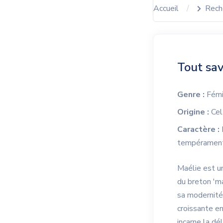
Accueil
Rech
Tout sav
Genre :
Fémi
Origine :
Cel
Caractère :
tempérament 
Maélie est un
du breton 'ma
sa modernité,
croissante en
incarne la dél