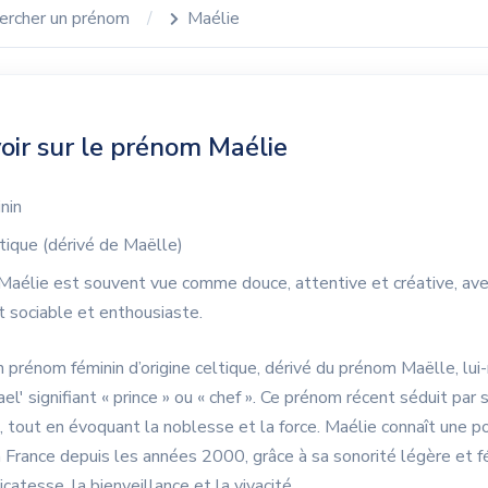
ercher un prénom
Maélie
oir sur le prénom Maélie
nin
tique (dérivé de Maëlle)
Maélie est souvent vue comme douce, attentive et créative, ave
sociable et enthousiaste.
 prénom féminin d’origine celtique, dérivé du prénom Maëlle, lu
el' signifiant « prince » ou « chef ». Ce prénom récent séduit par
 tout en évoquant la noblesse et la force. Maélie connaît une p
 France depuis les années 2000, grâce à sa sonorité légère et fé
icatesse, la bienveillance et la vivacité.