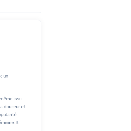
c un
i-même issu
 sa douceur et
opularité
minine. Il