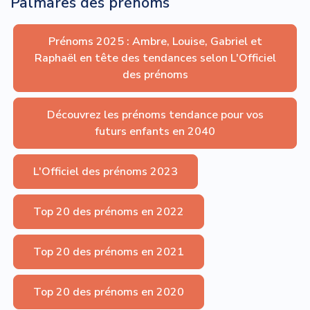
Palmares des prénoms
Prénoms 2025 : Ambre, Louise, Gabriel et
Raphaël en tête des tendances selon L'Officiel
des prénoms
Découvrez les prénoms tendance pour vos
futurs enfants en 2040
L'Officiel des prénoms 2023
Top 20 des prénoms en 2022
Top 20 des prénoms en 2021
Top 20 des prénoms en 2020