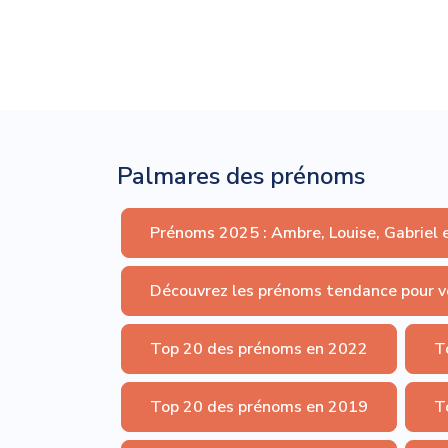
Palmares des prénoms
Prénoms 2025 : Ambre, Louise, Gabriel 
Découvrez les prénoms tendance pour v
Top 20 des prénoms en 2022
T
Top 20 des prénoms en 2019
T