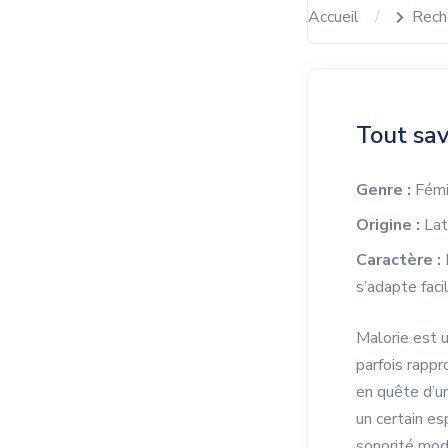
Accueil
Rech
Tout sav
Genre :
Fémi
Origine :
Lat
Caractère :
M
s’adapte fac
Malorie est u
parfois rappr
en quête d’u
un certain es
sonorité mod