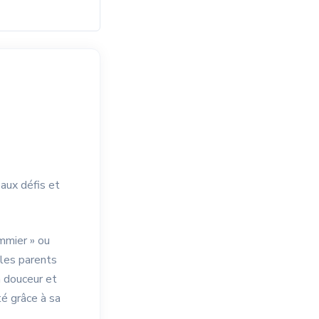
eaux défis et
ommier » ou
 les parents
 douceur et
té grâce à sa