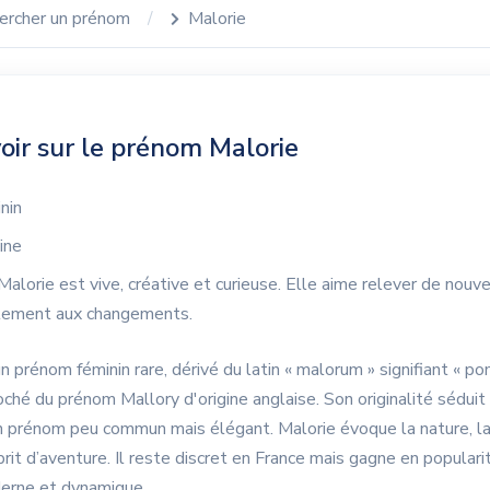
ercher un prénom
Malorie
oir sur le prénom Malorie
nin
ine
alorie est vive, créative et curieuse. Elle aime relever de nouv
ilement aux changements.
n prénom féminin rare, dérivé du latin « malorum » signifiant « p
oché du prénom Mallory d'origine anglaise. Son originalité séduit
n prénom peu commun mais élégant. Malorie évoque la nature, la
prit d’aventure. Il reste discret en France mais gagne en populari
erne et dynamique.