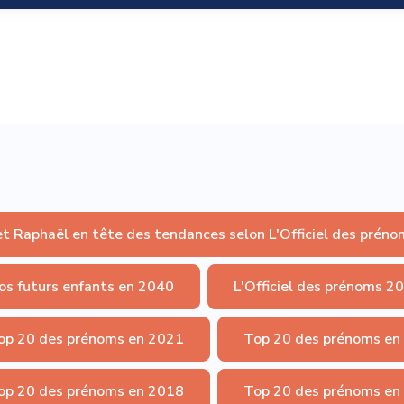
et Raphaël en tête des tendances selon L'Officiel des préno
os futurs enfants en 2040
L'Officiel des prénoms 2
op 20 des prénoms en 2021
Top 20 des prénoms en
op 20 des prénoms en 2018
Top 20 des prénoms en