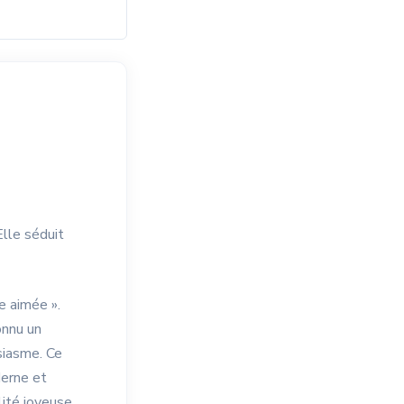
lle séduit
e aimée ».
onnu un
usiasme. Ce
derne et
lité joyeuse