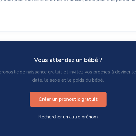
.
Vous attendez un bébé ?
ronostic de naissance gratuit et invitez vos proches à deviner l
date, le sexe et le poids du bébé.
Créer un pronostic gratuit
Rechercher un autre prénom