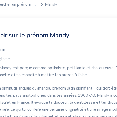
ercher un prénom
Mandy
voir sur le prénom Mandy
nin
laise
Mandy est perçue comme optimiste, pétillante et chaleureuse. E
néité et sa capacité à mettre les autres à l’aise.
diminutif anglais d’Amanda, prénom latin signifiant « qui doit êtr
ans les pays anglophones dans les années 1960-70, Mandy a c
iscret en France. Il évoque la douceur, la gentillesse et l’entho
rare, ce qui lui confère une certaine originalité et une image mo
 plaît pour son côté informel et amical, idéal pour une personna