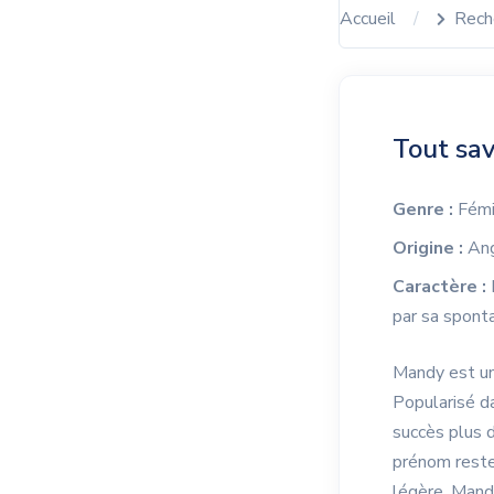
Accueil
Rech
Tout sa
Genre :
Fémi
Origine :
Ang
Caractère :
par sa sponta
Mandy est un 
Popularisé d
succès plus d
prénom reste 
légère. Mandy