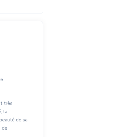
re
st très
, la
 beauté de sa
s de