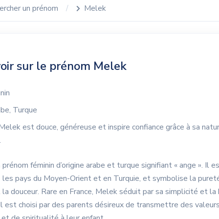
ercher un prénom
Melek
oir sur le prénom Melek
nin
be, Turque
Melek est douce, généreuse et inspire confiance grâce à sa natu
.
prénom féminin d’origine arabe et turque signifiant « ange ». Il e
 les pays du Moyen-Orient et en Turquie, et symbolise la pureté
 la douceur. Rare en France, Melek séduit par sa simplicité et la
. Il est choisi par des parents désireux de transmettre des valeur
et de spiritualité à leur enfant.