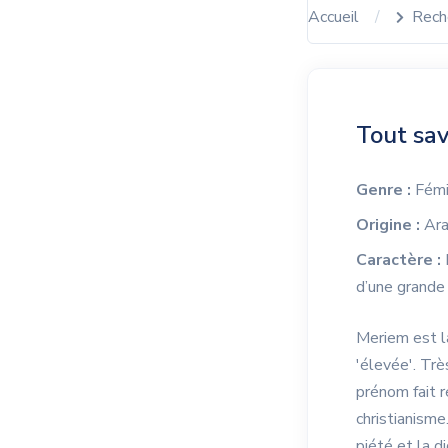
Accueil
Rech
Tout sav
Genre :
Fémi
Origine :
Ar
Caractère :
d’une grande 
Meriem est la
'élevée'. Tr
prénom fait r
christianisme
piété et la d