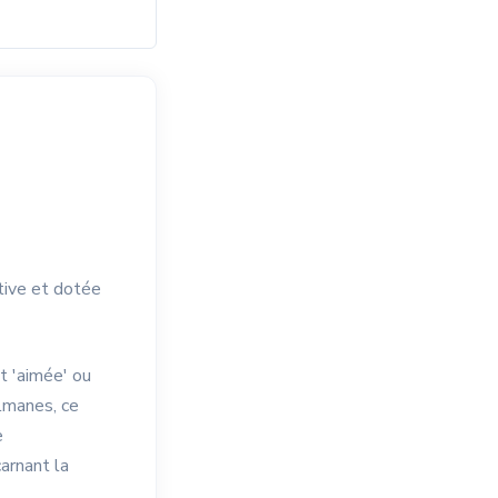
ive et dotée
t 'aimée' ou
lmanes, ce
e
arnant la