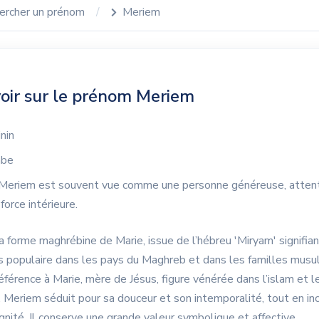
ercher un prénom
Meriem
oir sur le prénom Meriem
nin
abe
Meriem est souvent vue comme une personne généreuse, attent
force intérieure.
 forme maghrébine de Marie, issue de l’hébreu 'Miryam' signifian
ès populaire dans les pays du Maghreb et dans les familles musu
éférence à Marie, mère de Jésus, figure vénérée dans l’islam et l
. Meriem séduit pour sa douceur et son intemporalité, tout en inc
ignité. Il conserve une grande valeur symbolique et affective.