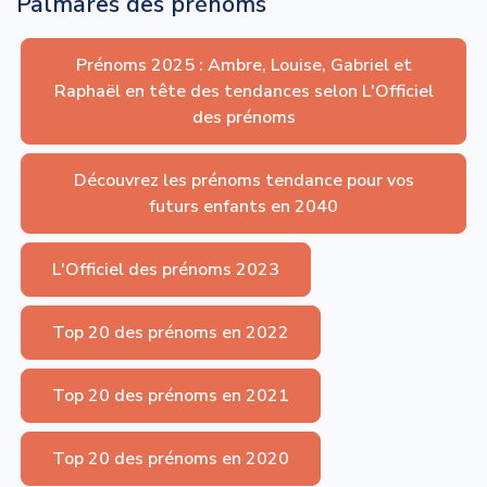
Palmares des prénoms
Prénoms 2025 : Ambre, Louise, Gabriel et
Raphaël en tête des tendances selon L'Officiel
des prénoms
Découvrez les prénoms tendance pour vos
futurs enfants en 2040
L'Officiel des prénoms 2023
Top 20 des prénoms en 2022
Top 20 des prénoms en 2021
Top 20 des prénoms en 2020