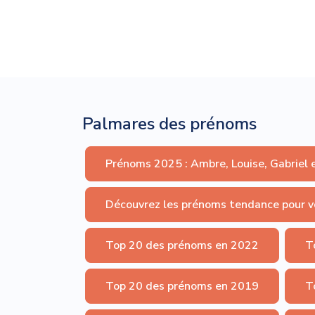
Palmares des prénoms
Prénoms 2025 : Ambre, Louise, Gabriel 
Découvrez les prénoms tendance pour v
Top 20 des prénoms en 2022
T
Top 20 des prénoms en 2019
T