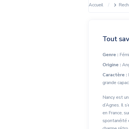
Accueil
Rech
Tout sav
Genre :
Fémi
Origine :
Ang
Caractère :
grande capac
Nancy est un 
d’Agnes. Il s
en France, s
spontanéité e
charme rétro 