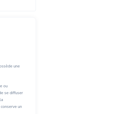
possède une
ne ou
e se diffuser
la
s conserve un