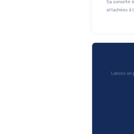
Sa sonorité é
attachées à l
Lancez un p