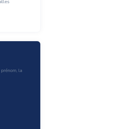
illes
e prénom, la