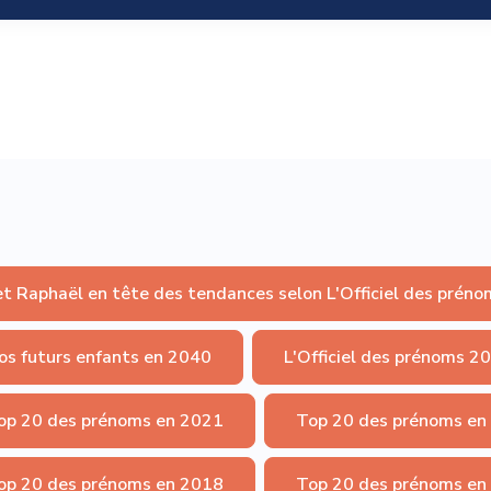
et Raphaël en tête des tendances selon L'Officiel des préno
os futurs enfants en 2040
L'Officiel des prénoms 2
op 20 des prénoms en 2021
Top 20 des prénoms en
op 20 des prénoms en 2018
Top 20 des prénoms en