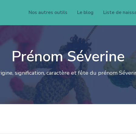
Nos autres outils
Le blog
Liste de naiss
Prénom Séverine
igine, signification, caractère et fête du prénom Séveri