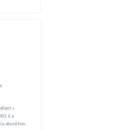
s
ifiant «
0, il a
la discrétion.