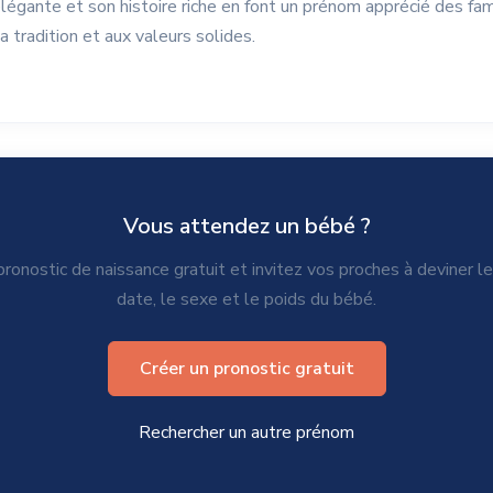
légante et son histoire riche en font un prénom apprécié des fam
a tradition et aux valeurs solides.
Vous attendez un bébé ?
ronostic de naissance gratuit et invitez vos proches à deviner l
date, le sexe et le poids du bébé.
Créer un pronostic gratuit
Rechercher un autre prénom