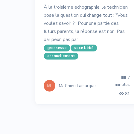
À la troisième échographie, le technicien
pose la question qui change tout : "Vous
voulez savoir ?" Pour une partie des
futurs parents, la réponse est non. Pas
par peur, pas par...
grossesse
sexe bébé
accouchement
7
minutes
Matthieu Lamarque
ML
81