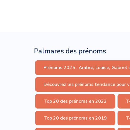
Palmares des prénoms
Prénoms 2025 : Ambre, Louise, Gabriel 
Découvrez les prénoms tendance pour v
Top 20 des prénoms en 2022
T
Top 20 des prénoms en 2019
T