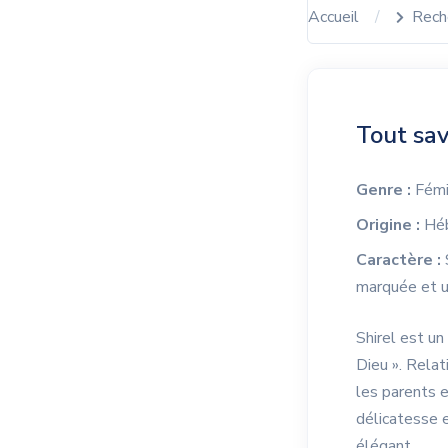
Accueil
Rech
Tout sav
Genre :
Fémi
Origine :
Héb
Caractère :
S
marquée et un
Shirel est un
Dieu ». Relat
les parents e
délicatesse e
élégant.