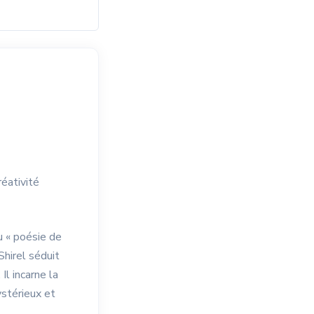
éativité
u « poésie de
Shirel séduit
Il incarne la
ystérieux et