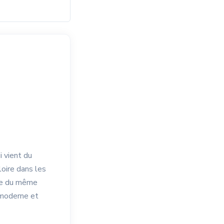
i vient du
loire dans les
pée du même
e moderne et