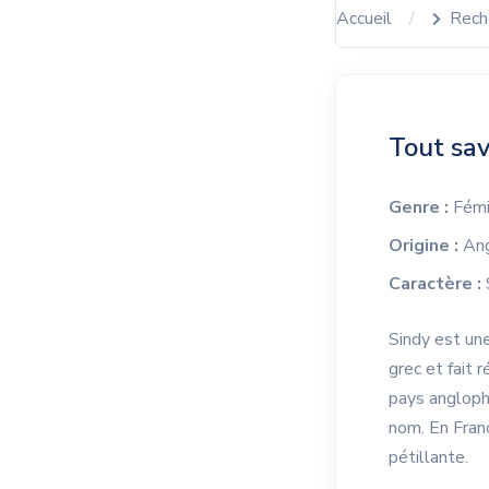
Accueil
Rech
Tout sav
Genre :
Fémi
Origine :
Ang
Caractère :
S
Sindy est une
grec et fait 
pays angloph
nom. En Franc
pétillante.