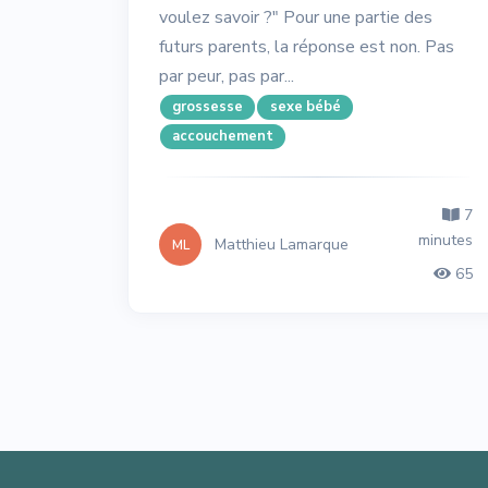
voulez savoir ?" Pour une partie des
futurs parents, la réponse est non. Pas
par peur, pas par...
grossesse
sexe bébé
accouchement
7
minutes
Matthieu Lamarque
ML
65