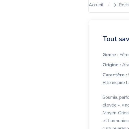
Accueil
Rech
Tout sav
Genre :
Fémi
Origine :
Ar
Caractère :
Elle inspire 
Soumia, parfo
élevée », « n
Moyen-Orient
et harmonieu
culture arabo