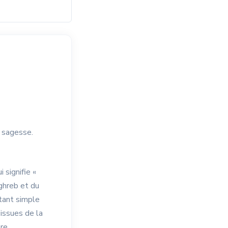
 sagesse.
 signifie «
ghreb et du
tant simple
issues de la
re.