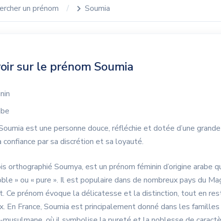
ercher un prénom
Soumia
oir sur le prénom Soumia
nin
abe
Soumia est une personne douce, réfléchie et dotée d’une grande
la confiance par sa discrétion et sa loyauté.
is orthographié Soumya, est un prénom féminin d’origine arabe qui
oble » ou « pure ». Il est populaire dans de nombreux pays du Ma
. Ce prénom évoque la délicatesse et la distinction, tout en res
x. En France, Soumia est principalement donné dans les familles 
-musulmane, où il symbolise la pureté et la noblesse de caractè