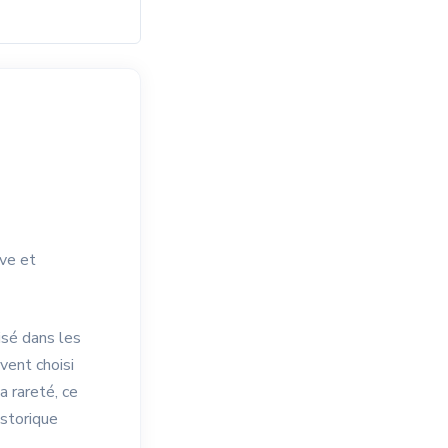
ve et
isé dans les
uvent choisi
a rareté, ce
istorique