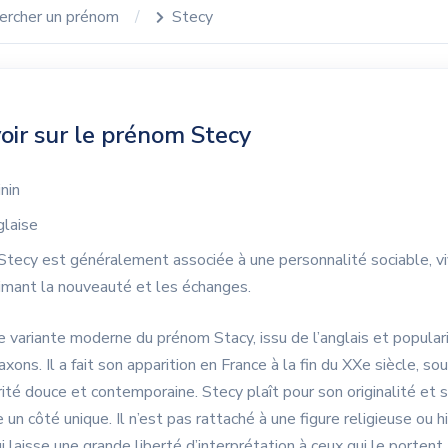
ercher un prénom
Stecy
oir sur le prénom Stecy
nin
laise
Stecy est généralement associée à une personnalité sociable, vi
imant la nouveauté et les échanges.
 variante moderne du prénom Stacy, issu de l’anglais et popular
xons. Il a fait son apparition en France à la fin du XXe siècle, so
ité douce et contemporaine. Stecy plaît pour son originalité et s
e un côté unique. Il n’est pas rattaché à une figure religieuse ou h
ui laisse une grande liberté d’interprétation à ceux qui le portent.