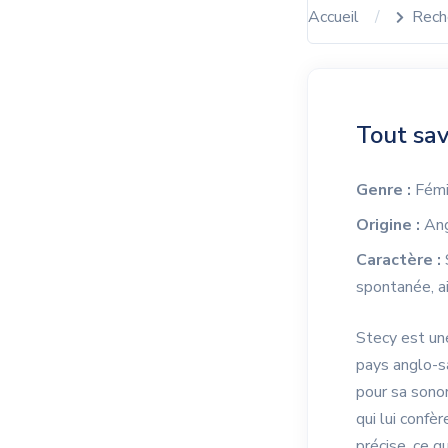
Accueil
Rech
Tout sav
Genre :
Fémi
Origine :
Ang
Caractère :
spontanée, a
Stecy est une
pays anglo-sa
pour sa sonor
qui lui confèr
précise, ce q