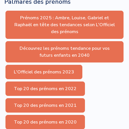
Palmares des prénoms
Prénoms 2025 : Ambre, Louise, Gabriel et
Raphaël en tête des tendances selon L'Officiel
des prénoms
Découvrez les prénoms tendance pour vos
futurs enfants en 2040
L'Officiel des prénoms 2023
Top 20 des prénoms en 2022
Top 20 des prénoms en 2021
Top 20 des prénoms en 2020