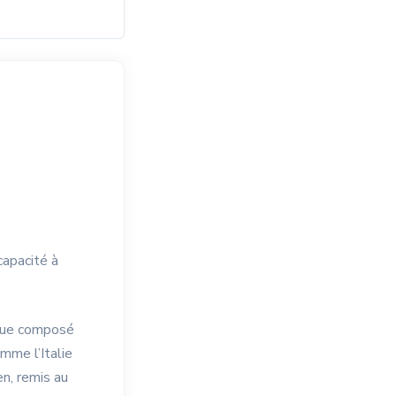
capacité à
ique composé
omme l’Italie
en, remis au