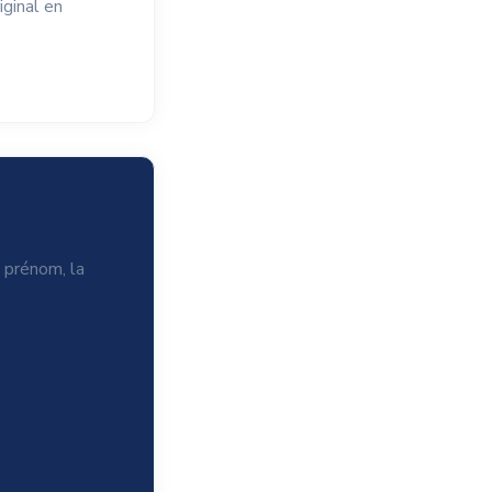
iginal en
e prénom, la