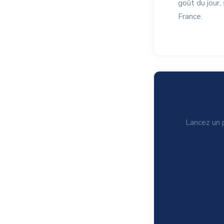
goût du jour,
France.
Lancez un p