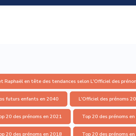
et Raphaël en tête des tendances selon L'Officiel des préno
os futurs enfants en 2040
L'Officiel des prénoms 2
op 20 des prénoms en 2021
Top 20 des prénoms en
op 20 des prénoms en 2018
Top 20 des prénoms en