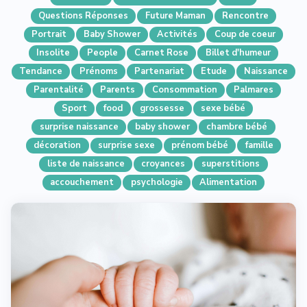
Questions Réponses
Future Maman
Rencontre
Portrait
Baby Shower
Activités
Coup de coeur
Insolite
People
Carnet Rose
Billet d'humeur
Tendance
Prénoms
Partenariat
Etude
Naissance
Parentalité
Parents
Consommation
Palmares
Sport
food
grossesse
sexe bébé
surprise naissance
baby shower
chambre bébé
décoration
surprise sexe
prénom bébé
famille
liste de naissance
croyances
superstitions
accouchement
psychologie
Alimentation