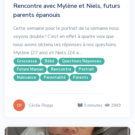
Rencontre avec Mylène et Niels, futurs
parents épanouis
Cette semaine pour le portrait de la semaine nous
voyons double ! C’est en effet à quatre voix que
nous avons obtenu les réponses à nos questions.
Mylène (27 ans) et Niels (24 a...
Grossesse
Bébé
Questions Réponses
Future Maman
Rencontre
Portrait
Naissance
Parentalité
Parents
Cécile Pioppi
5 minutes
2949
CP