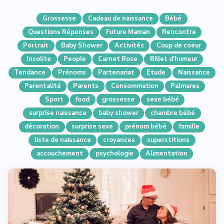
Grossesse
Cadeau de naissance
Bébé
Questions Réponses
Future Maman
Rencontre
Portrait
Baby Shower
Activités
Coup de coeur
Insolite
People
Carnet Rose
Billet d'humeur
Tendance
Prénoms
Partenariat
Etude
Naissance
Parentalité
Parents
Consommation
Palmares
Sport
food
grossesse
sexe bébé
surprise naissance
baby shower
chambre bébé
décoration
surprise sexe
prénom bébé
famille
liste de naissance
croyances
superstitions
accouchement
psychologie
Alimentation