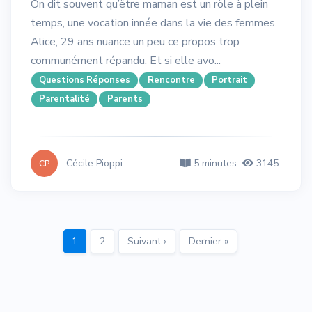
On dit souvent qu’être maman est un rôle à plein
temps, une vocation innée dans la vie des femmes.
Alice, 29 ans nuance un peu ce propos trop
communément répandu. Et si elle avo...
Questions Réponses
Rencontre
Portrait
Parentalité
Parents
Cécile Pioppi
5 minutes
3145
CP
1
2
Suivant ›
Dernier »