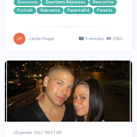
Grossesse
Questions Réponses
Rencontre
Portrait
Naissance
Parentalité
Parents
Cécile Pioppi
5 minutes
2563
CP
10 janvier 2017 09:17:00