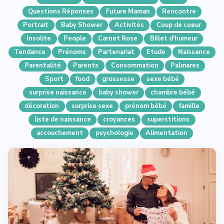
Questions Réponses
Future Maman
Rencontre
Portrait
Baby Shower
Activités
Coup de coeur
Insolite
People
Carnet Rose
Billet d'humeur
Tendance
Prénoms
Partenariat
Etude
Naissance
Parentalité
Parents
Consommation
Palmares
Sport
food
grossesse
sexe bébé
surprise naissance
baby shower
chambre bébé
décoration
surprise sexe
prénom bébé
famille
liste de naissance
croyances
superstitions
accouchement
psychologie
Alimentation