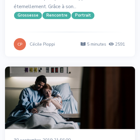
éternellement. Grâce à son...
Grossesse
Rencontre
Portrait
Cécile Pioppi
5 minutes
2591
CP