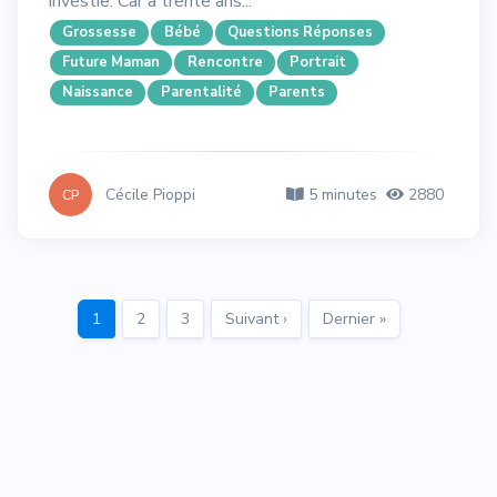
investie. Car à trente ans...
Grossesse
Bébé
Questions Réponses
Future Maman
Rencontre
Portrait
Naissance
Parentalité
Parents
Cécile Pioppi
5 minutes
2880
CP
1
2
3
Suivant ›
Dernier »