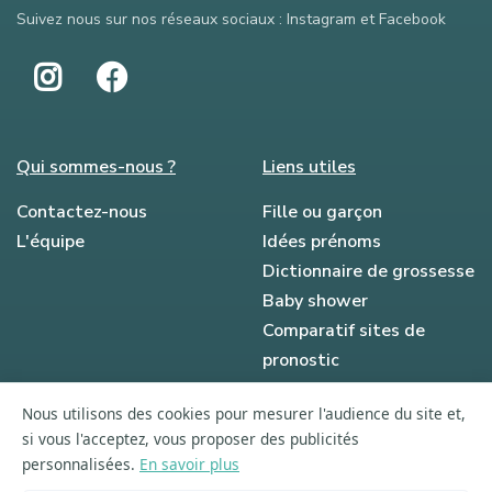
Suivez nous sur nos réseaux sociaux : Instagram et Facebook
Qui sommes-nous ?
Liens utiles
Contactez-nous
Fille ou garçon
L'équipe
Idées prénoms
Dictionnaire de grossesse
Baby shower
Comparatif sites de
pronostic
Ils parlent de nous
Nous utilisons des cookies pour mesurer l'audience du site et,
Le blog
si vous l'acceptez, vous proposer des publicités
personnalisées.
En savoir plus