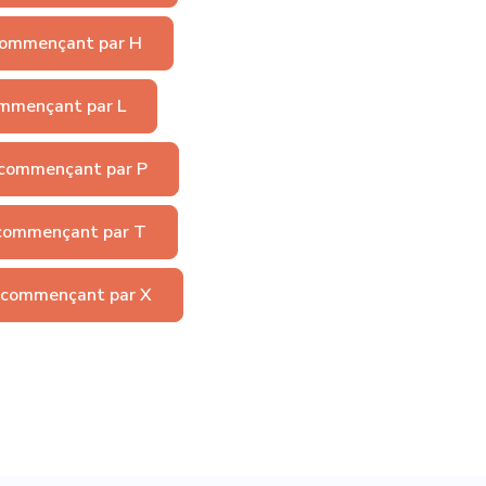
ommençant par H
mmençant par L
commençant par P
commençant par T
 commençant par X