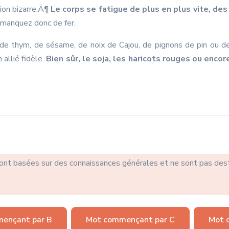
sion bizarre‚Ä¶
Le corps se fatigue de plus en plus vite, de
 manquez donc de fer.
 de thym, de sésame, de noix de Cajou, de pignons de pin ou d
allié fidèle.
Bien sûr, le soja, les haricots rouges ou encor
sont basées sur des connaissances générales et ne sont pas des
ençant par B
Mot commençant par C
Mot 