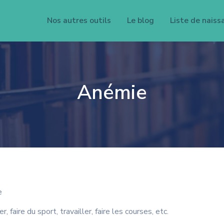
Nos autres outils
Le blog
Liste de naiss
Anémie
e
faire du sport, travailler, faire les courses, etc.