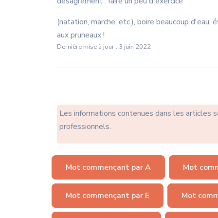
désagrément : faire un peu d'exercice
(natation, marche, etc.), boire beaucoup d'eau, é
aux pruneaux !
Dernière mise à jour : 3 juin 2022
Les informations contenues dans les articles 
professionnels.
Mot commençant par A
Mot comm
Mot commençant par E
Mot comm