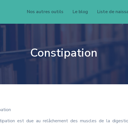
Nos autres outils
Le blog
Liste de naiss
Constipation
pation
stipation est due au relâchement des muscles de la digesti