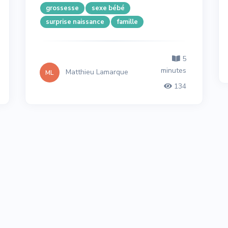
grossesse
sexe bébé
surprise naissance
famille
5
minutes
Matthieu Lamarque
ML
134