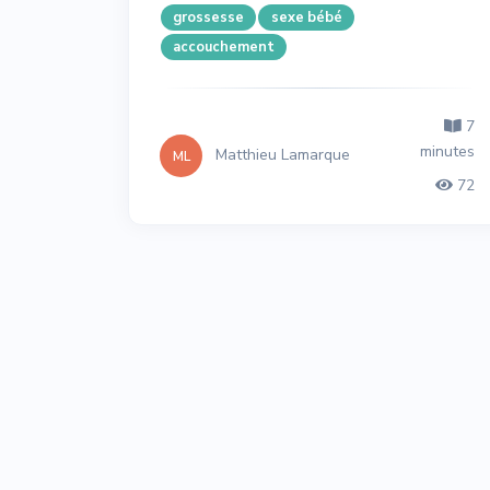
grossesse
sexe bébé
accouchement
7
minutes
Matthieu Lamarque
ML
72