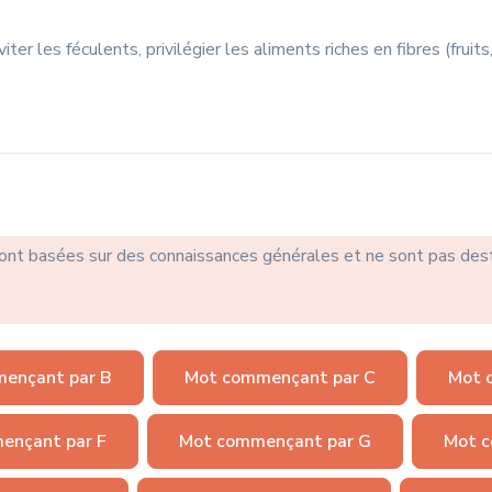
viter les féculents, privilégier les aliments riches en fibres (fru
sont basées sur des connaissances générales et ne sont pas des
ençant par B
Mot commençant par C
Mot 
ençant par F
Mot commençant par G
Mot c