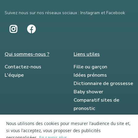
Suivez nous sur nos réseaux sociaux : Instagram et Facebook
Qui sommes-nous ?
Liens utiles
Contactez-nous
Fille ou garçon
L'équipe
Idées prénoms
Dictionnaire de grossesse
Baby shower
Comparatif sites de
pronostic
Ils parlent de nous
Nous utilisons des cookies pour mesurer l'audience du site et,
Le blog
si vous l'acceptez, vous proposer des publicités
personnalisées.
En savoir plus