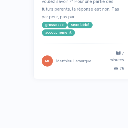
voulez savoir ?" Pour une partie des
futurs parents, la réponse est non. Pas
par peur, pas par...
grossesse
sexe bébé
accouchement
7
minutes
Matthieu Lamarque
ML
75