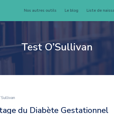
Nos autres outils
Le blog
Liste de naiss
Test O’Sullivan
’Sullivan
stage du Diabète Gestationnel