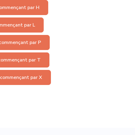
ommençant par H
mmençant par L
commençant par P
commençant par T
 commençant par X