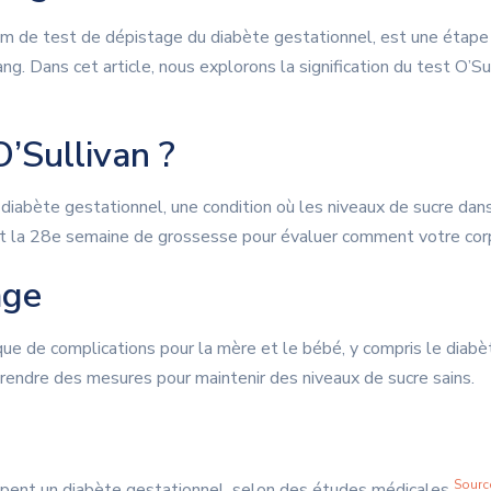
om de test de dépistage du diabète gestationnel, est une étap
ang. Dans cet article, nous explorons la signification du test O’S
O’Sullivan ?
 diabète gestationnel, une condition où les niveaux de sucre d
t la 28e semaine de grossesse pour évaluer comment votre corp
age
ue de complications pour la mère et le bébé, y compris le diabè
prendre des mesures pour maintenir des niveaux de sucre sains.
Sourc
pent un diabète gestationnel, selon des études médicales